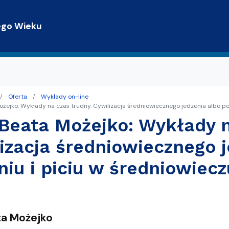
Przejdź do treści
ego Wieku
Oferta
Wykłady on-line
trony WWW
terackie
ożejko: Wykłady na czas trudny. Cywilizacja średniowiecznego jedzenia albo po
 Beata Możejko: Wykłady n
Gdańsku z TPG
izacja średniowiecznego j
niu i piciu w średniowiecz
ta Możejko