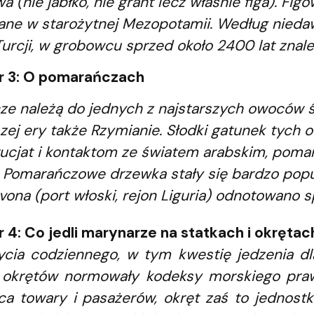
wa (nie jabłko, nie grant lecz właśnie figa). Fi
ane w starożytnej Mezopotamii. Według nied
rcji, w grobowcu sprzed około 2400 lat znalezi
r 3: O pomarańczach
e należą do jednych z najstarszych owoców świ
zej ery także Rzymianie. Słodki gatunek tych 
ucjat i kontaktom ze światem arabskim, pomar
u. Pomarańczowe drzewka stały się bardzo pop
vona (port włoski, rejon Liguria) odnotowano 
 4: Co jedli marynarze na statkach i okręta
cia codziennego, w tym kwestię jedzenia dl
i okrętów normowały kodeksy morskiego praw
a towary i pasażerów, okręt zaś to jednostk