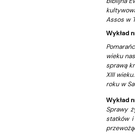
biblijna E
kultywow
Assos w Tu
Wykład n
Pomarańcz
wieku nas
sprawą kr
XIII wiek
roku w Sa
Wykład nr
Sprawy ży
statków 
przewożąc