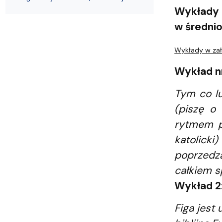
Filie i inne UTW
Warsztaty Fotograficzne
Wykłady n
w średni
Wykłady w zał
Wykład n
Tym co lu
(piszę o 
rytmem pr
katolicki
poprzedza
całkiem s
Wykład 2
Figa jest