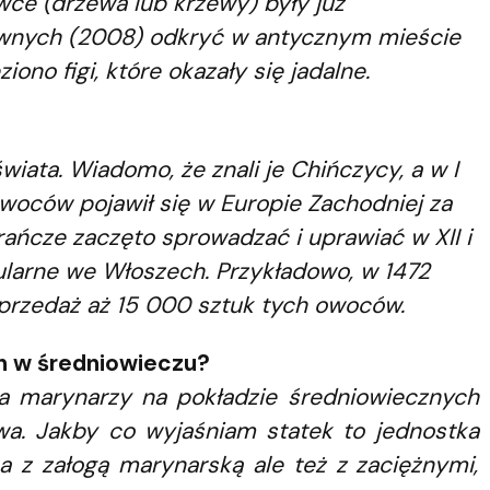
gowce (drzewa lub krzewy) były już
awnych (2008) odkryć w antycznym mieście
ono figi, które okazały się jadalne.
ata. Wiadomo, że znali je Chińczycy, a w I
owoców pojawił się w Europie Zachodniej za
ańcze zaczęto sprowadzać i uprawiać w XII i
ularne we Włoszech. Przykładowo, w 1472
sprzedaż aż 15 000 sztuk tych owoców.
ch w średniowieczu?
a marynarzy na pokładzie średniowiecznych
a. Jakby co wyjaśniam statek to jednostka
a z załogą marynarską ale też z zaciężnymi,