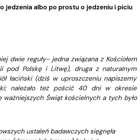
jedzenia albo po prostu o jedzeniu i piciu
iej dwie reguły- jedna związana z Kościołem
lii pod Polskę i Litwę), druga z naturalnym
iół łaciński (dziś w uproszczeniu napiszemy
ątki; należało też pościć 40 dni w okresie
 ważniejszych Świąt kościelnych a tych było
jnowszych ustaleń badawczych sięgnęła