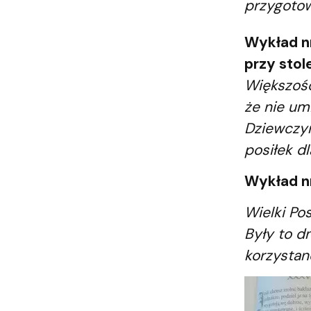
przygotow
Wykład
n
przy stol
Większość
że nie umi
Dziewczyn
posiłek d
Wykład n
Wielki Po
Były to d
korzystan