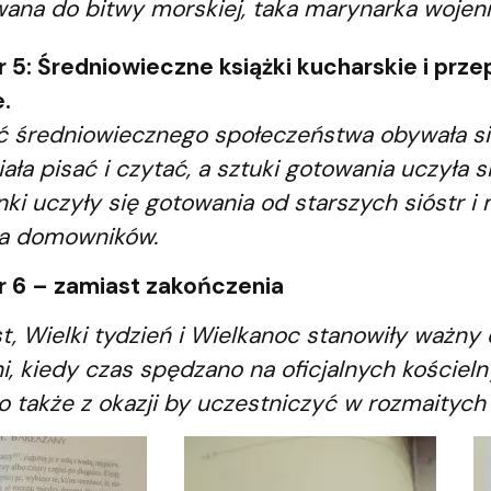
ana do bitwy morskiej, taka marynarka wojen
r 5: Średniowieczne książki kucharskie i prze
e.
 średniowiecznego społeczeństwa obywała się
ała pisać i czytać, a sztuki gotowania uczyła s
ki uczyły się gotowania od starszych sióstr i
la domowników.
r 6 – zamiast zakończenia
st, Wielki tydzień i Wielkanoc stanowiły ważny
ni, kiedy czas spędzano na oficjalnych kościel
o także z okazji by uczestniczyć w rozmaityc