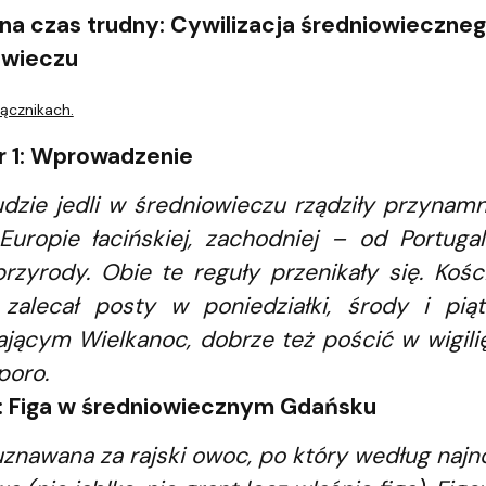
a czas trudny: Cywilizacja średniowiecznego 
owieczu
ącznikach.
r 1: Wprowadzenie
dzie jedli w średniowieczu rządziły przynamn
Europie łacińskiej, zachodniej – od Portuga
zyrody. Obie te reguły przenikały się. Kośc
) zalecał posty w poniedziałki, środy i pi
jącym Wielkanoc, dobrze też pościć w wigilię
poro.
: Figa w średniowiecznym Gdańsku
 uznawana za rajski owoc, po który według na