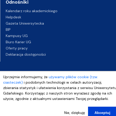
Odnośniki
Kalendarz roku akademickiego
Helpdesk
Gazeta Uniwersytecka
BIP
Kampusy UG
Biuro Karier UG
Oferty pracy
Deklaracja dostępności
Uprzejmie informujemy, że
używamy plików cookie (tzw.
ciasteczek)
i podobnych technologii w celach autoryzacji,
zbierania statystyk i ułatwienia korzystania z serwisu Uniwersytet
Gdańskiego. Korzystając z naszych stron wyrażasz zgodę na ich
użycie, zgodnie z aktualnymi ustawieniami Twojej przeglądarki.
Nie, dziękuję
Akceptuj