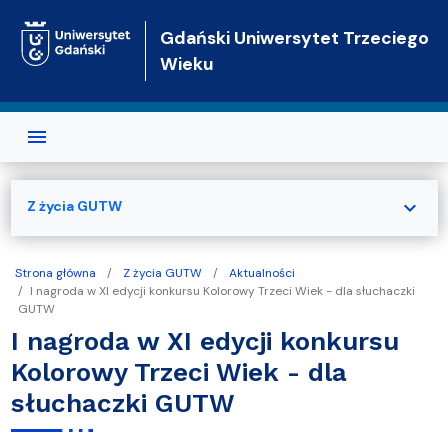
Przejdź do treści
Gdański Uniwersytet Trzeciego
Wieku
expand_more
Z życia GUTW
Strona główna
Z życia GUTW
Aktualności
I nagroda w XI edycji konkursu Kolorowy Trzeci Wiek - dla słuchaczki
GUTW
I nagroda w XI edycji konkursu
Kolorowy Trzeci Wiek - dla
słuchaczki GUTW