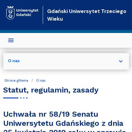
Przejdź do treści
Gdański Uniwersytet Trzeciego
Wieku
expand_more
O nas
Strona główna
O nas
Statut, regulamin, zasady
Uchwała nr 58/19 Senatu
Uniwersytetu Gdańskiego z dnia