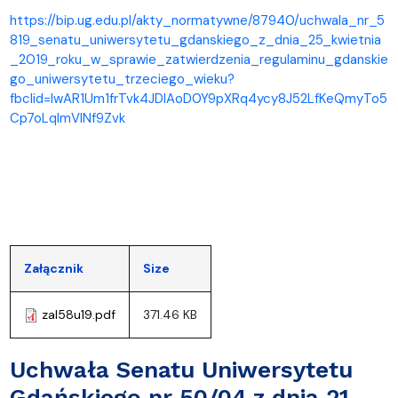
https://bip.ug.edu.pl/akty_normatywne/87940/uchwala_nr_5
819_senatu_uniwersytetu_gdanskiego_z_dnia_25_kwietnia
_2019_roku_w_sprawie_zatwierdzenia_regulaminu_gdanskie
go_uniwersytetu_trzeciego_wieku?
fbclid=IwAR1Um1frTvk4JDlAoD0Y9pXRq4ycy8J52LfKeQmyTo5
Cp7oLqlmVlNf9Zvk
Załącznik
Size
zal58u19.pdf
371.46 KB
Uchwała Senatu Uniwersytetu
Gdańskiego nr 50/04 z dnia 21