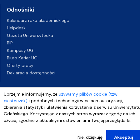
Odnośniki
Kalendarz roku akademickiego
Helpdesk
Gazeta Uniwersytecka
BIP
Kampusy UG
Biuro Karier UG
Oferty pracy
Deklaracja dostępności
Uprzejmie informujemy, że
używamy plików cookie (tzw.
ciasteczek)
i podobnych technologii w celach autoryzacji,
zbierania statystyk i ułatwienia korzystania z serwisu Uniwersytet
Gdańskiego. Korzystając z naszych stron wyrażasz zgodę na ich
użycie, zgodnie z aktualnymi ustawieniami Twojej przeglądarki.
Nie, dziękuję
Akceptuj