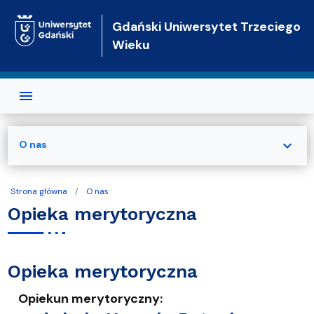
Przejdź do treści
Gdański Uniwersytet Trzeciego
Wieku
expand_more
O nas
Strona główna
O nas
Opieka merytoryczna
Opieka merytoryczna
Opiekun merytoryczny: