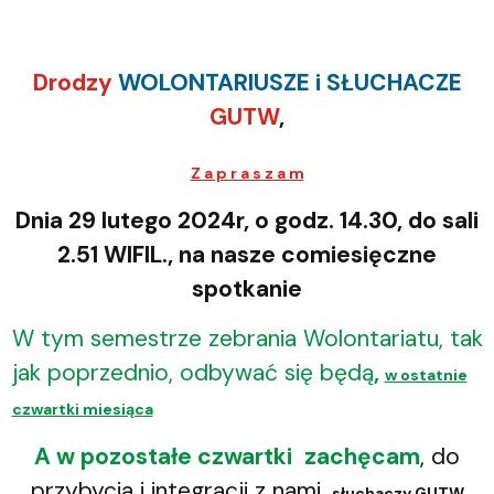
Drodzy
WOLONTARIUSZE i SŁUCHACZE
GUTW
,
Z a p r a s z a m
Dnia 29 lutego 2024r, o godz. 14.30, do sali
2.51 WIFIL., na nasze comiesięczne
spotkanie
W tym semestrze zebrania Wolontariatu, tak
jak poprzednio, odbywać się będą
,
w ostatnie
czwartki miesiąca
A w pozostałe czwartki
zachęcam
, do
przybycia i integracji z nami,
słuchaczy GUTW