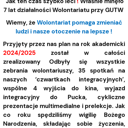
Jak
ten czas szybko leci
!
Właśnie minęło
7 lat działalności Wolontariatu przy
GUTW
Wiemy, że
Wolontariat pomaga zmieniać
ludzi i nasze otoczenie na lepsze !
Przyjęty przez nas plan na rok akademicki
2024/2025
został w całości
zrealizowany
Odbyły się wszystkie
zebrania wolontariuszy, 35 spotkań na
naszych ‘czwartkach integracyjnych’,
wspólne 4 wyjścia do kina, wyjazd
integracyjny do Pucka, cykliczne
prezentacje multimedialne i prelekcje. Jak
co roku spędziliśmy wigilię Bożego
Narodzenia, składając sobie życzenia,