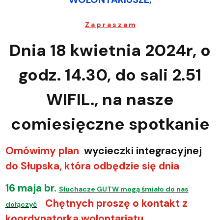
Z a p r a s z a m
Dnia 18 kwietnia 2024r, o
godz. 14.30, do sali 2.51
WIFIL., na nasze
comiesięczne spotkanie
Omówimy plan
wycieczki integracyjnej
do Słupska, która odbędzie się dnia
16 maja br
.
Słuchacze GUTW mogą śmiało do nas
Chętnych proszę o kontakt z
dołączyć
koordynatorką wolontariatu.