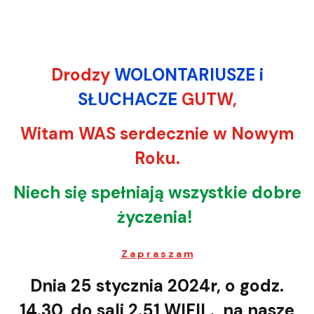
Drodzy
WOLONTARIUSZE i
SŁUCHACZE
GUTW,
Witam WAS serdecznie w Nowym
Roku.
Niech się spełniają wszystkie dobre
życzenia!
Z a p r a s z a m
Dnia 25 stycznia 2024r, o godz.
14.30, do sali 2.51 WIFIL., na nasze