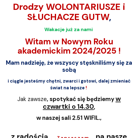
Drodzy WOLONTARIUSZE i
SŁUCHACZE GUTW
,
Wakacje już za nami
Witam w Nowym Roku
akademickim 2024/2025 !
Mam nadzieję, że wszyscy stęskniliśmy się za
sobą
i ciągle jesteśmy chętni, zwarci i gotowi, dalej zmieniać
świat na lepsze
!
w
Jak zawsze
, spotykać się będziemy
czwartki o 14.30
,
w naszej sali 2.51 WIFIL.,
z radością
na nasze
Z a p r a s z a m