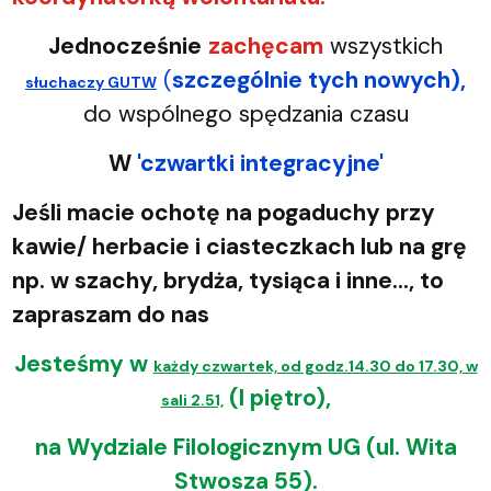
Jednocześnie
zachęcam
wszystkich
(
szczególnie tych nowych),
słuchaczy GUTW
do wspólnego spędzania czasu
W
'czwartki integracyjne'
Jeśli macie ochotę na pogaduchy przy
kawie/ herbacie i ciasteczkach lub na grę
np. w szachy, brydża, tysiąca i inne..., to
zapraszam do nas
Jesteśmy w
każdy czwartek, od godz.14.30 do 17.30, w
(I piętro),
sali 2.51,
na Wydziale Filologicznym UG (ul. Wita
Stwosza 55).