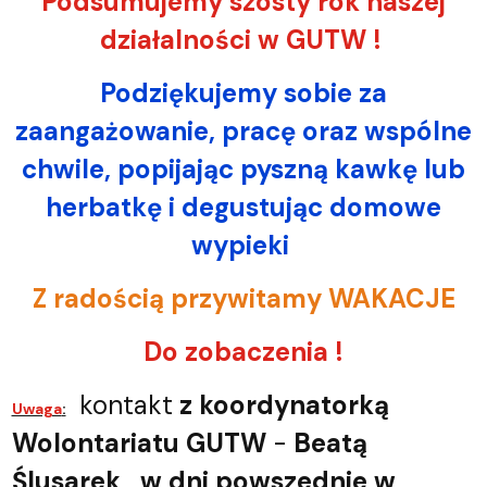
Podsumujemy szósty rok naszej
działalności w GUTW !
Podziękujemy sobie za
zaangażowanie, pracę oraz wspólne
chwile, popijając pyszną kawkę lub
herbatkę i degustując domowe
wypieki
Z radością przywitamy WAKACJE
Do zobaczenia !
kontakt
z koordynatorką
Uwaga
:
Wolontariatu GUTW
-
Beatą
Ślusarek, w dni powszednie
w