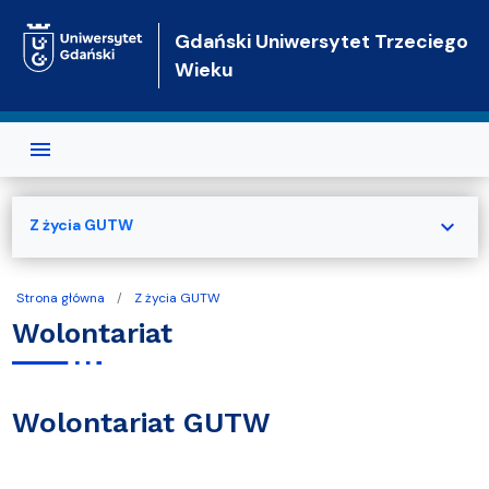
Przejdź do treści
Gdański Uniwersytet Trzeciego
Wieku
expand_more
Z życia GUTW
Strona główna
Z życia GUTW
Wolontariat
Wolontariat GUTW