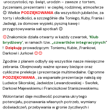
uroczystości, np. świąt, urodzin – zawsze z tortem,
życzeniami, prezentami i w ciepłej, rodzinnej, atmosferze
😊
Wielkie
PODZIĘKOWANIA
dla wszystkich jubilatów, za
torty i słodkości, a szczególnie dla Toniego, Kuby, Frania i
Jadwigi, za domowe wypieki, pyszną kawę i
przygotowywania sali spotkań
😊
😊
Znakomicie działa otwarty w każdy czwartek,
‘Klub
brydżowy’
,
w ramach tzw
. „czwartków integracyjnych
”
!
Dziękuję
prowadzącym: Toniemu, Kubie, ,Frankowi,
Darkowi i Jurkowi
😊😊
Zgodnie z planem odbyły się wszystkie nasze miesięczne
zebrania. Obejmowały ważne sprawy bieżące oraz
cykliczne prelekcje i prezentacje multimedialne. Ogromne
PODZIĘKOWANIA
, za wspaniałe prezentacje należą się
Ludwice Sikorskiej, Jadwidze Lewandowskiej - Swołek,
Darkowi Majewskiemu i Franciszkowi Staniszewskiemu.
Wolontariat daje możliwość poznania ukrytego
potencjału, poznawania własnych potrzeb, wymiany
doświadczeń, przebywania w gronie życzliwych i