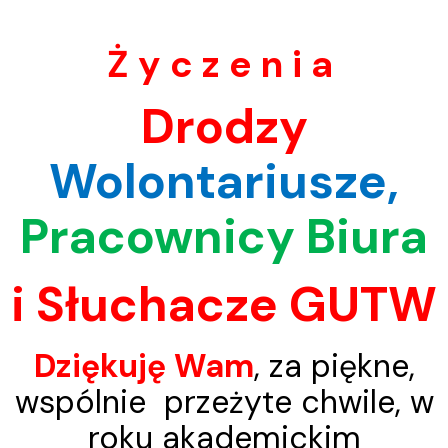
Ż y c z e n i a
Drodzy
Wolontariusze,
Pracownicy Biura
i Słuchacze GUTW
Dziękuję Wam
, za piękne,
wspólnie przeżyte chwile, w
roku akademickim