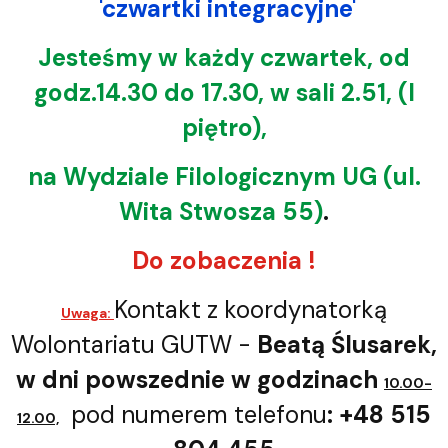
'czwartki integracyjne'
Jesteśmy w każdy czwartek, od
godz.14.30 do 17.30, w sali 2.51, (I
piętro),
na Wydziale Filologicznym UG (ul.
Wita Stwosza 55)
.
Do zobaczenia !
Kontakt z koordynatorką
Uwaga:
Wolontariatu GUTW -
Beatą Ślusarek
,
w dni powszednie
w
godzinach
10.00-
pod numerem telefonu
: +48 515
12.00,