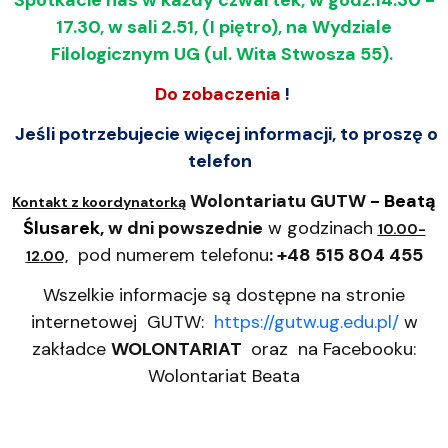
17.30, w sali 2.51, (I piętro), na Wydziale
Filologicznym UG (ul. Wita Stwosza 55).
Do zobaczenia
!
Jeśli potrzebujecie więcej informacji, to proszę o
telefon
Wolontariatu GUTW
- Beatą
Kontakt z koordynatorką
Ślusarek,
w dni powszednie
w godzinach
10.00-
pod numerem telefonu
:
+48 515 804 455
12.00,
Wszelkie informacje są dostępne na stronie
internetowej GUTW:
https://gutw.ug.edu.pl/
w
zakładce
WOLONTARIAT
oraz na Facebooku:
Wolontariat Beata