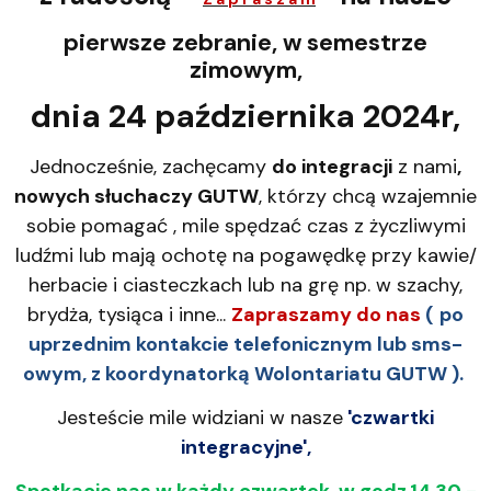
pierwsze zebranie, w semestrze
zimowym,
dnia 24 października 2024r,
Jednocześnie, zachęcamy
do integracji
z nami
,
nowych słuchaczy GUTW
, którzy chcą wzajemnie
sobie pomagać , mile spędzać czas z życzliwymi
ludźmi lub mają ochotę na pogawędkę przy kawie/
herbacie i ciasteczkach lub na grę np. w szachy,
brydża, tysiąca i inne...
Zapraszamy do nas
(
po
uprzednim kontakcie telefonicznym lub sms-
owym, z koordynatorką Wolontariatu GUTW ).
Jesteście mile widziani w nasze
'czwartki
integracyjne',
Spotkacie nas w każdy czwartek, w godz.14.30 -