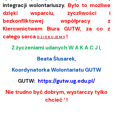
integracji wolontariuszy.
Było to możliwe
dzięki wsparciu, życzliwości i
bezkonfliktowej współpracy z
Kierownictwem Biura GUTW, za co z
całego serca
!
D Z I Ę K U JE M Y
Z życzeniami udanych W A K A C J I,
Beata Ślusarek,
Koordynatorka Wolontariatu GUTW
GUTW:
https://gutw.ug.edu.pl/
Nie trudno być dobrym, wystarczy tylko
chcieć ‘ !