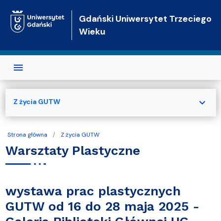
Przejdź do treści
Gdański Uniwersytet Trzeciego
Wieku
expand_more
Z życia GUTW
Strona główna
Z życia GUTW
Warsztaty Plastyczne
wystawa prac plastycznych
GUTW od 16 do 28 maja 2025 -