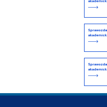
akademicki
Sprawozdanie z V roku działalności - rok
akademick
Sprawozdanie z II roku działalności - rok
akademick