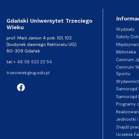
Informa
Gdański Uniwersytet Trzeciego
Wieku
Wydziały
Szkoły Dok
prof. Marii Janion 4 pok. 101, 102
(budynek dawnego Rektoratu UG)
Międzynar
80-309 Gdańsk
Biblioteka
Centrum J
tel.:
+ 48 58 523 23 54
Centrum Wy
trzeciwiek@ug.edu.pl
Sportu
Wydawnic
Samorząd 
Samorząd 
Programy d
Realizowan
Jednostki i
Znajdź pra
Uczelnie Fa