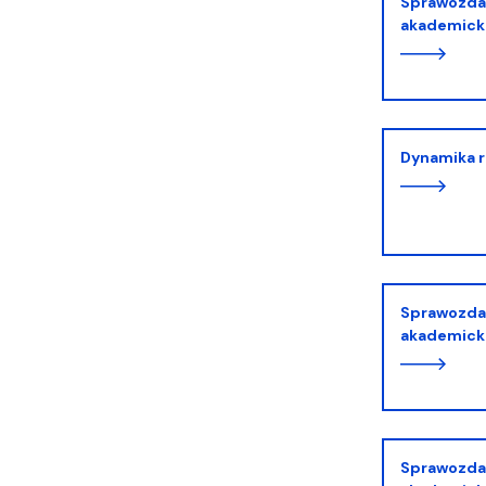
Sprawozdanie z X roku działalności - rok
akademick
Dynamika 
Sprawozdanie z IX roku działalności - rok
akademick
Sprawozdanie z VII roku działalności - rok