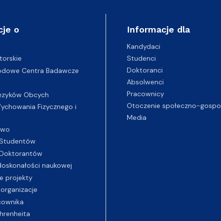
cje o
Informacje dla
Kandydaci
Studenci
torskie
Doktoranci
odowe Centra Badawcze
Absolwenci
Pracownicy
ęzyków Obcych
Otoczenie społeczno-gospo
chowania Fizycznego i
Media
two
Studentów
Doktorantów
oskonałości naukowej
e projekty
 organizacje
cownika
hrenheita