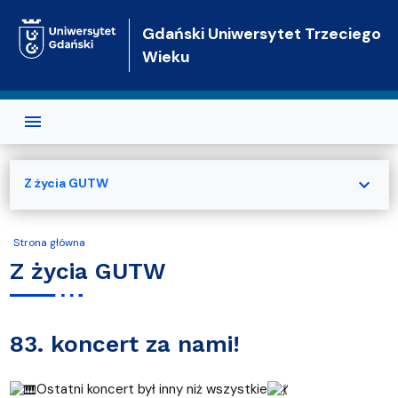
Przejdź do treści
Gdański Uniwersytet Trzeciego
Wieku
expand_more
Z życia GUTW
Strona główna
Z życia GUTW
83. koncert za nami!
Ostatni koncert był inny niż wszystkie