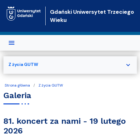
Przejdź do treści
Gdański Uniwersytet Trzeciego
Wieku
expand_more
Z życia GUTW
Strona główna
Z życia GUTW
Galeria
81. koncert za nami - 19 lutego
2026