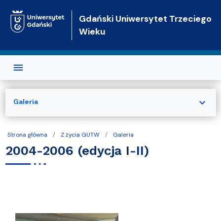
Przejdź do treści
Gdański Uniwersytet Trzeciego
Wieku
expand_more
Galeria
Strona główna
Z życia GUTW
Galeria
2004-2006 (edycja I-II)