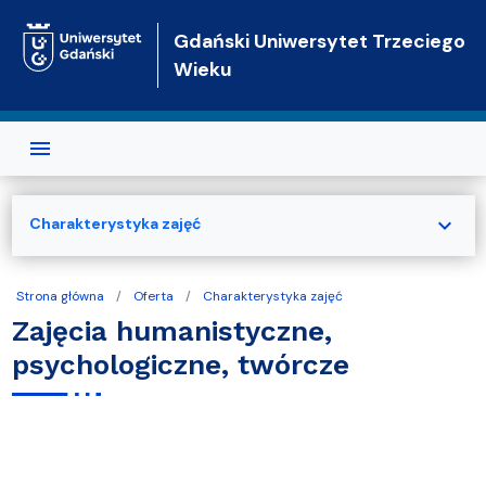
Przejdź do treści
Gdański Uniwersytet Trzeciego
Wieku
expand_more
Charakterystyka zajęć
Strona główna
Oferta
Charakterystyka zajęć
Zajęcia humanistyczne,
psychologiczne, twórcze