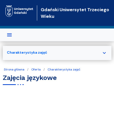
Przejdź do treści
Gdański Uniwersytet Trzeciego
Wieku
expand_more
Charakterystyka zajęć
Strona główna
Oferta
Charakterystyka zajęć
Zajęcia językowe