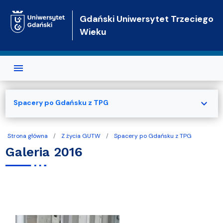
Przejdź do treści
Gdański Uniwersytet Trzeciego
Wieku
expand_more
Spacery po Gdańsku z TPG
Strona główna
Z życia GUTW
Spacery po Gdańsku z TPG
Galeria 2016